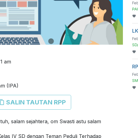
Feb
PA
LK
Feb
SD/
31 am
RP
Feb
SM
am (IPA)
SALIN TAUTAN RPP
uh, salam sejahtera, om Swasti astu salam
elas IV SD dengan Teman Peduli Terhadap