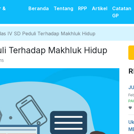
r &
Beranda
Tentang
RPP
Artikel
Catatan
GP
las IV SD Peduli Terhadap Makhluk Hidup
uli Terhadap Makhluk Hidup
115
R
JU
Feb
PA
Uk
M