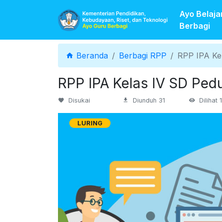
Ayo Belaja
Beranda
Berbagi
Beranda
Berbagi RPP
RPP IPA Ke
RPP IPA Kelas IV SD Ped
Disukai
Diunduh 31
Dilihat 
LURING