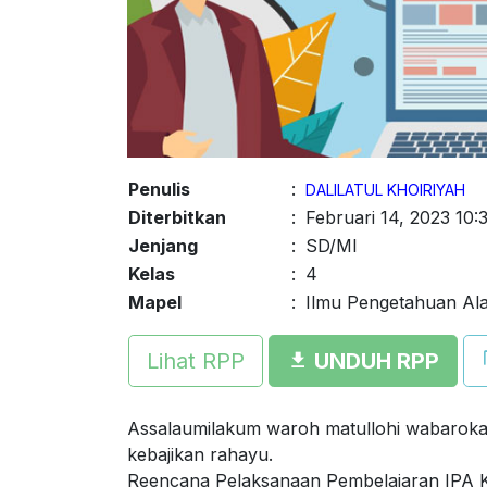
Penulis
:
DALILATUL KHOIRIYAH
Diterbitkan
:
Februari 14, 2023 10:
Jenjang
:
SD/MI
Kelas
:
4
Mapel
:
Ilmu Pengetahuan Al
Lihat RPP
UNDUH RPP
Assalaumilakum waroh matullohi wabarokat
kebajikan rahayu.
Reencana Pelaksanaan Pembelajaran IPA K