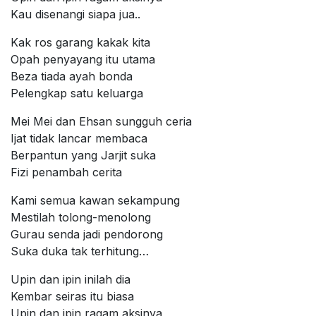
Kau disenangi siapa jua..
Kak ros garang kakak kita
Opah penyayang itu utama
Beza tiada ayah bonda
Pelengkap satu keluarga
Mei Mei dan Ehsan sungguh ceria
Ijat tidak lancar membaca
Berpantun yang Jarjit suka
Fizi penambah cerita
Kami semua kawan sekampung
Mestilah tolong-menolong
Gurau senda jadi pendorong
Suka duka tak terhitung…
Upin dan ipin inilah dia
Kembar seiras itu biasa
Upin dan ipin ragam aksinya